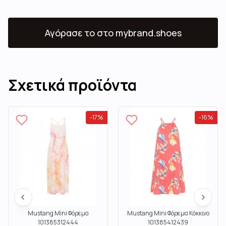
Αγόρασε το
στο mybrand.shoes
Σχετικά προϊόντα
-
17
%
-
16
%
Mustang Mini Φόρεμα
Mustang Mini Φόρεμα Κόκκινο
101385312444
101385412439