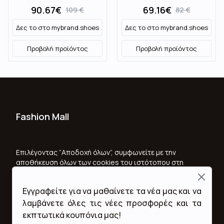
90.67
€
69.16
€
109
€
82
€
Δες το στο
mybrand.shoes
Δες το στο
mybrand.shoes
Προβολή προϊόντος
Προβολή προϊόντος
Fashion Mall
Ποιοι Είμαστε
Όροι Χρήσης & Προϋποθέσεις
Επιλέγοντας “Αποδοχή όλων”, συμφωνείτε με την
αποθήκευση όλων των cookies του ιστότοπου στη
Πολιτική Απορρήτου
συσκευή σας, για τη βελτίωση της πλοήγησης στον
Close
ιστότοπο, την ανάλυση της χρήσης του ιστότοπου
Εγγραφείτε για να μαθαίνετε τα νέα μας και να
και για να βοηθήσετε στις προσπάθειες μάρκετινγκ.
Επικοινωνία
Επιλέγοντας “Απόρριψη όλων”, συμφωνείτε να
λαμβάνετε όλες τις νέες προσφορές και τα
αποθηκεύετε μόνο τα απαραίτητα cookies. Για την
εκπτωτικά κουπόνια μας!
Επικοινωνήστε μαζί μας
αναλυτική Πολιτική Cookies κάντε κλικ
here
. For