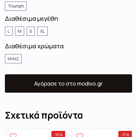
Triumph
Διαθέσιμα μεγέθη
L
M
S
XL
Διαθέσιμα χρώματα
Μπεζ
Αγόρασε το
στο modivo.gr
Σχετικά προϊόντα
-
16
%
-
15
%