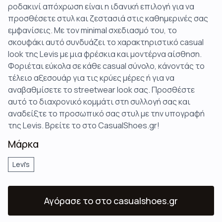
ροδακινί απόχρωση είναι η ιδανική επιλογή για να
προσθέσετε στυλ και ζεστασιά στις καθημερινές σας
εμφανίσεις. Με τον minimal σχεδιασμό του, το
σκουφάκι αυτό συνδυάζει το χαρακτηριστικό casual
look της Levis με μια φρέσκια και μοντέρνα αίσθηση.
Φοριέται εύκολα σε κάθε casual σύνολο, κάνοντάς το
τέλειο αξεσουάρ για τις κρύες μέρες ή για να
αναβαθμίσετε το streetwear look σας. Προσθέστε
αυτό το διαχρονικό κομμάτι στη συλλογή σας και
αναδείξτε το προσωπικό σας στυλ με την υπογραφή
της Levis. Βρείτε το στο CasualShoes.gr!
Μάρκα
Levi's
Αγόρασε το
στο casualshoes.gr