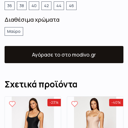
36
38
40
42
44
46
Διαθέσιμα χρώματα
Μαύρο
Αγόρασε το
στο modivo.gr
Σχετικά προϊόντα
-
23
%
-
40
%