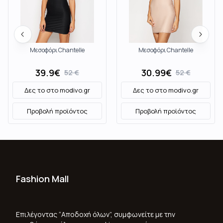
Μεσοφόρι Chantelle
Μεσοφόρι Chantelle
39.9
€
30.99
€
52
€
52
€
Δες το στο
modivo.gr
Δες το στο
modivo.gr
Προβολή προϊόντος
Προβολή προϊόντος
Fashion Mall
Ποιοι Είμαστε
Όροι Χρήσης & Προϋποθέσεις
Επιλέγοντας “Αποδοχή όλων”, συμφωνείτε με την