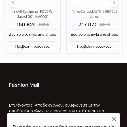
Inov8 Stormshell FZ V2 W
Pinko Callback W 101599A0L5
Jacket 001114AQ001
jacket
150.82
€
317.07
€
190
€
537
€
Δες το στο
mybrand.shoes
Δες το στο
mybrand.shoes
Προβολή προϊόντος
Προβολή προϊόντος
Fashion Mall
Ποιοι Είμαστε
Όροι Χρήσης & Προϋποθέσεις
Επιλέγοντας “Αποδοχή όλων”, συμφωνείτε με την
αποθήκευση όλων των cookies του ιστότοπου στη
Πολιτική Απορρήτου
συσκευή σας, για τη βελτίωση της πλοήγησης στον
Close
ιστότοπο, την ανάλυση της χρήσης του ιστότοπου