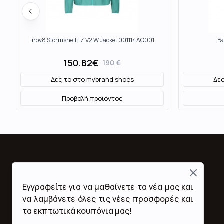
Inov8 Stormshell FZ V2 W Jacket 001114AQ001
Ya
150.82
€
190
€
Δες το στο
mybrand.shoes
Δες
Προβολή προϊόντος
Close
Fashion Mall
Εγγραφείτε για να μαθαίνετε τα νέα μας και
Ποιοι Είμαστε
να λαμβάνετε όλες τις νέες προσφορές και
Όροι Χρήσης & Προϋποθέσεις
τα εκπτωτικά κουπόνια μας!
Πολιτική Απορρήτου