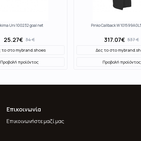
kima Uni 100232 goal net
Pinko Callback W 101599A0L5
25.27
€
317.07
€
34
€
537
€
 το στο
mybrand.shoes
Δες το στο
mybrand.sh
Προβολή προϊόντος
Προβολή προϊόντος
Επικοινωνία
Επικοινωνήστε μαζί μας