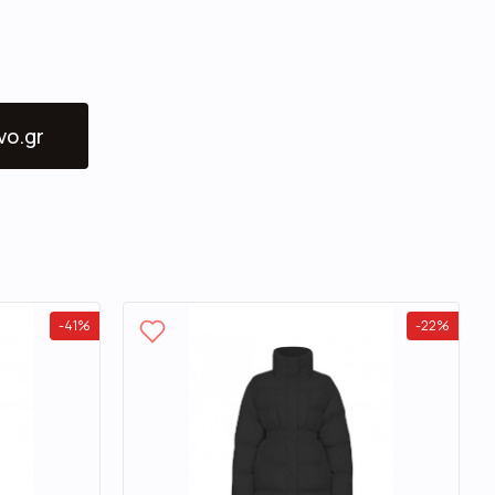
vo.gr
-
41
%
-
22
%