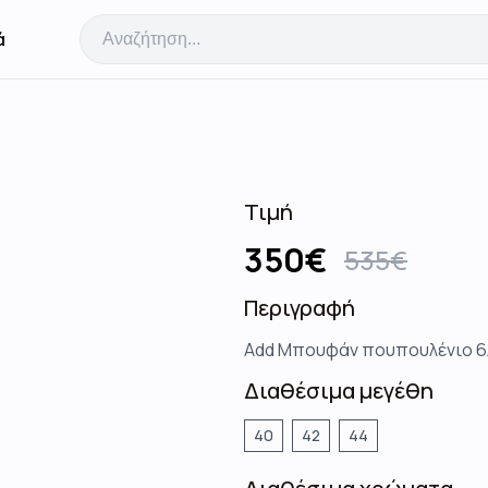
ά
Τιμή
350
€
535
€
Περιγραφή
Add Μπουφάν πουπουλένιο 6AW
Διαθέσιμα μεγέθη
40
42
44