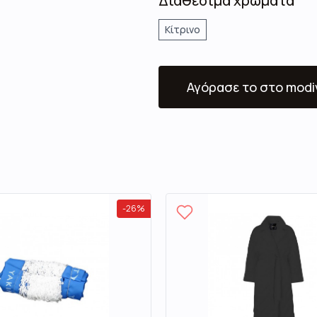
Διαθέσιμα χρώματα
Κίτρινο
Αγόρασε το
στο modi
-
26
%