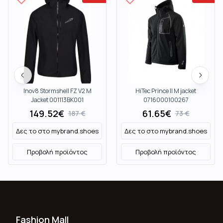
Inov8 Stormshell FZ V2 M
HiTec Prince II M jacket
Jacket 001113BK001
0716000100267
149.52
€
61.65
€
187
€
73
€
Δες το στο
mybrand.shoes
Δες το στο
mybrand.shoes
Προβολή προϊόντος
Προβολή προϊόντος
Fashion Mall