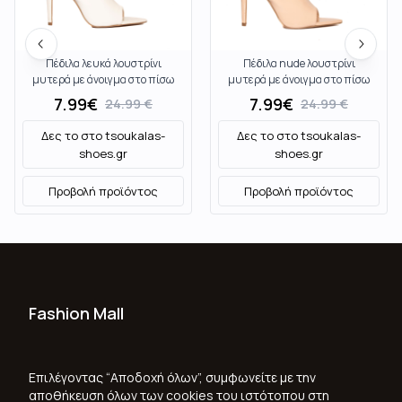
Πέδιλα λευκά λουστρίνι
Πέδιλα nude λουστρίνι
μυτερά με άνοιγμα στο πίσω
μυτερά με άνοιγμα στο πίσω
μέρος ΛΕΥΚΟ
μέρος NUDE
7.99
€
7.99
€
24.99
€
24.99
€
Δες το στο
tsoukalas-
Δες το στο
tsoukalas-
shoes.gr
shoes.gr
Προβολή προϊόντος
Προβολή προϊόντος
Fashion Mall
Ποιοι Είμαστε
Όροι Χρήσης & Προϋποθέσεις
Επιλέγοντας “Αποδοχή όλων”, συμφωνείτε με την
αποθήκευση όλων των cookies του ιστότοπου στη
Πολιτική Απορρήτου