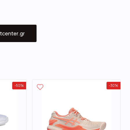
tcenter.gr
-
50
%
-
30
%