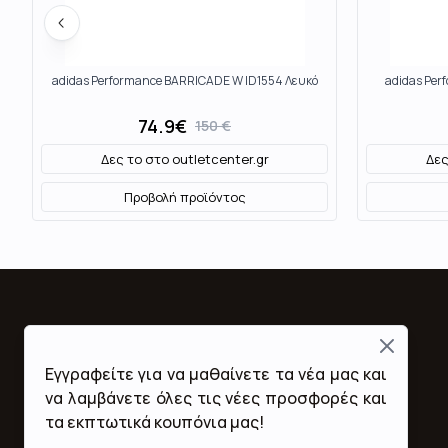
adidas Performance BARRICADE W ID1554 Λευκό
adidas Pe
74.9
€
150
€
Δες το στο
outletcenter.gr
Δες
Προβολή προϊόντος
Close
Fashion Mall
Εγγραφείτε για να μαθαίνετε τα νέα μας και
Ποιοι Είμαστε
να λαμβάνετε όλες τις νέες προσφορές και
Όροι Χρήσης & Προϋποθέσεις
τα εκπτωτικά κουπόνια μας!
Πολιτική Απορρήτου