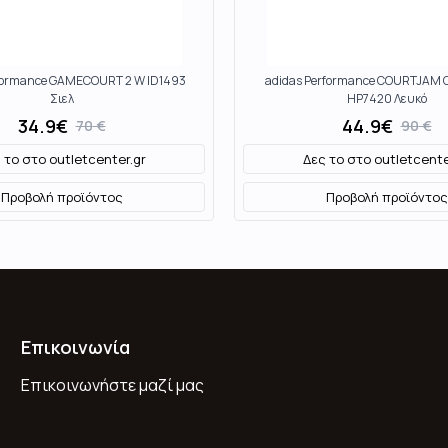
rformance GAMECOURT 2 W ID1493
adidas Performance COURTJAM
Σιελ
HP7420 Λευκό
34.9
€
44.9
€
70
€
90
€
 το στο
outletcenter.gr
Δες το στο
outletcente
Προβολή προϊόντος
Προβολή προϊόντος
Επικοινωνία
Επικοινωνήστε μαζί μας