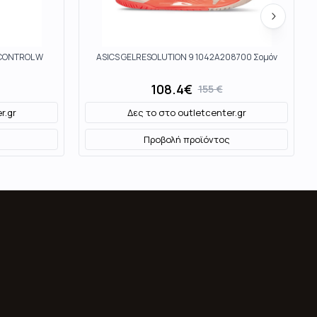
 CONTROL W
ASICS GELRESOLUTION 9 1042A208700 Σομόν
108.4
€
155
€
r.gr
Δες το στο
outletcenter.gr
Προβολή προϊόντος