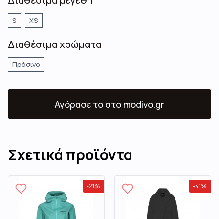
Διαθέσιμα μεγέθη
S
XS
Διαθέσιμα χρώματα
Πράσινο
Αγόρασε το
στο modivo.gr
Σχετικά προϊόντα
-
21
%
-
41
%