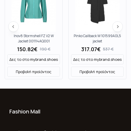
Inov8 Stormshell FZ V2 W
Pinko Callback W 101599A0L5
Jacket 001114AQ001
jacket
150.82
€
317.07
€
190
€
537
€
Δες το στο
mybrand.shoes
Δες το στο
mybrand.shoes
Προβολή προϊόντος
Προβολή προϊόντος
Fashion Mall
Ποιοι Είμαστε