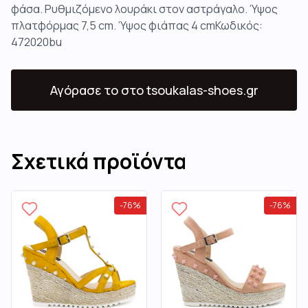
φάσα. Ρυθμιζόμενο λουράκι στον αστράγαλο. Ύψος
πλατφόρμας 7,5 cm. Ύψος φιάπας 4 cmΚωδικός:
472020bu
Αγόρασε το
στο tsoukalas-shoes.gr
Σχετικά προϊόντα
-
76
%
-
76
%