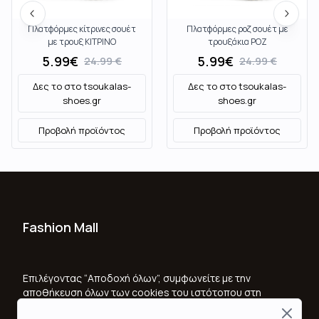
Πλατφόρμες κίτρινες σουέτ
Πλατφόρμες ροζ σουέτ με
με τρουξ ΚΙΤΡΙΝΟ
τρουξάκια ΡΟΖ
5.99
€
5.99
€
24.99
€
24.99
€
Δες το στο
tsoukalas-
Δες το στο
tsoukalas-
shoes.gr
shoes.gr
Προβολή προϊόντος
Προβολή προϊόντος
Fashion Mall
Ποιοι Είμαστε
Όροι Χρήσης & Προϋποθέσεις
Επιλέγοντας “Αποδοχή όλων”, συμφωνείτε με την
αποθήκευση όλων των cookies του ιστότοπου στη
Πολιτική Απορρήτου
συσκευή σας, για τη βελτίωση της πλοήγησης στον
Close