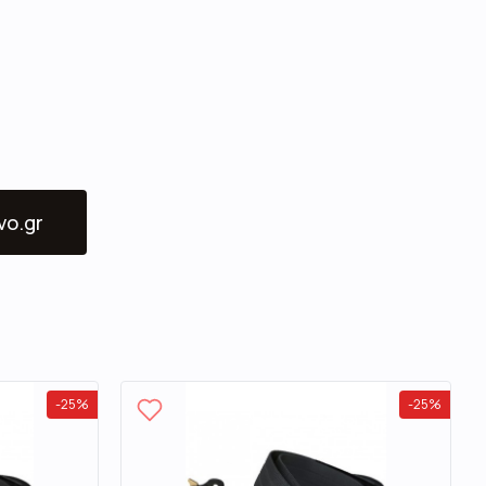
vo.gr
-
25
%
-
25
%