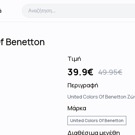
ά
Of Benetton
Τιμή
39.9
€
49.95
€
Περιγραφή
United Colors Of Benetton Ζ
Μάρκα
United Colors Of Benetton
Διαθέσιμα μεγέθη