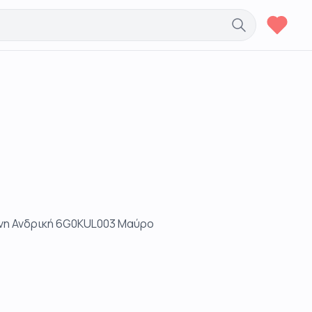
ώνη Ανδρική 6G0KUL003 Μαύρο