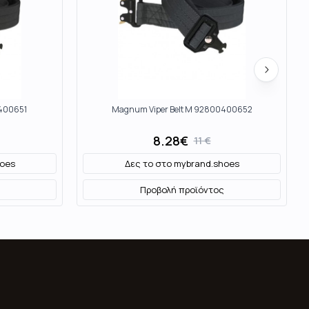
0400651
Magnum Viper Belt M 92800400652
8.28
€
11
€
oes
Δες το στο
mybrand.shoes
Προβολή προϊόντος