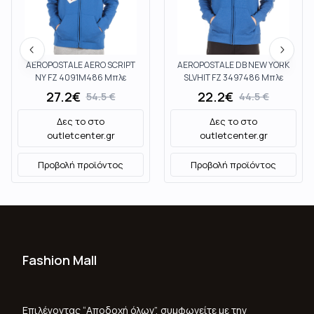
AEROPOSTALE AERO SCRIPT
AEROPOSTALE DB NEW YORK
NY FZ 4091M486 Μπλε
SLVHIT FZ 3497486 Μπλε
27.2
€
22.2
€
54.5
€
44.5
€
Δες το στο
Δες το στο
outletcenter.gr
outletcenter.gr
Προβολή προϊόντος
Προβολή προϊόντος
Fashion Mall
Ποιοι Είμαστε
Όροι Χρήσης & Προϋποθέσεις
Επιλέγοντας “Αποδοχή όλων”, συμφωνείτε με την