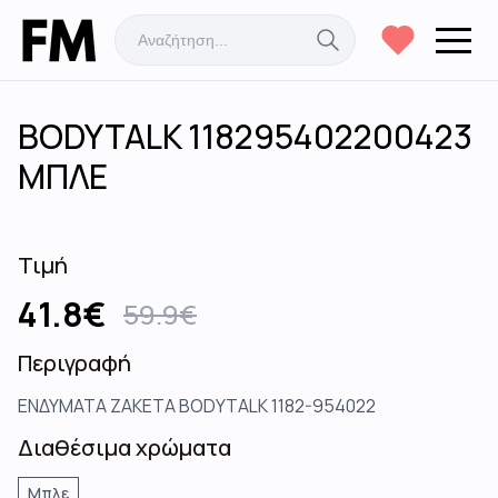
BODYTALK 118295402200423
ΜΠΛΕ
Τιμή
41.8
€
59.9
€
Περιγραφή
ΕΝΔΥΜΑΤΑ ZAKETA BODYTALK 1182-954022
Διαθέσιμα χρώματα
Μπλε