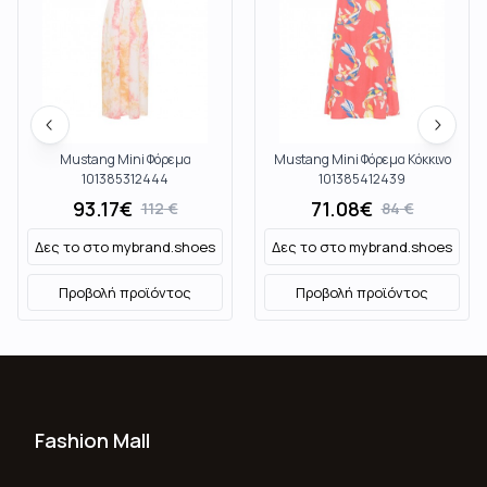
Mustang Mini Φόρεμα
Mustang Mini Φόρεμα Κόκκινο
101385312444
101385412439
93.17
€
71.08
€
112
€
84
€
Δες το στο
mybrand.shoes
Δες το στο
mybrand.shoes
Προβολή προϊόντος
Προβολή προϊόντος
Fashion Mall
Ποιοι Είμαστε