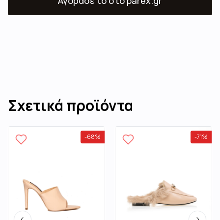
Αγόρασε το
στο parex.gr
Σχετικά προϊόντα
-
68
%
-
71
%