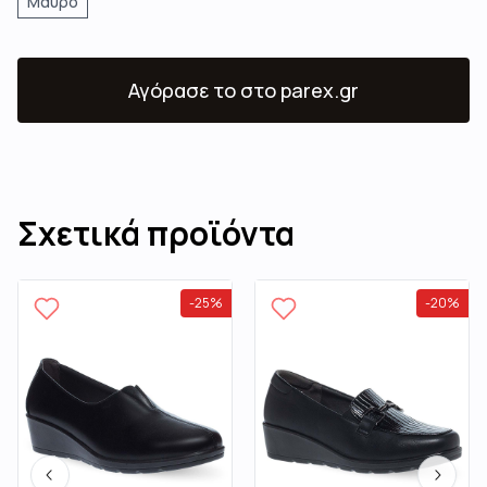
Μαύρο
Αγόρασε το
στο parex.gr
Σχετικά προϊόντα
-
25
%
-
20
%