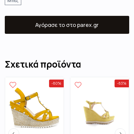
Μπεζ
Αγόρασε το
στο parex.gr
Σχετικά προϊόντα
-
80
%
-
83
%