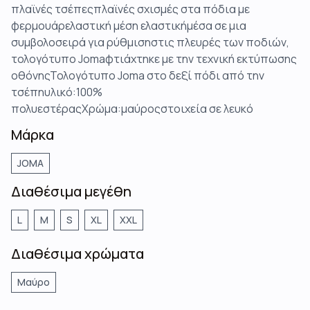
πλαϊνές τσέπεςπλαϊνές σχισμές στα πόδια με
φερμουάρελαστική μέση ελαστικήμέσα σε μια
συμβολοσειρά για ρύθμισηστις πλευρές των ποδιών,
τολογότυπο Jomaφτιάχτηκε με την τεχνική εκτύπωσης
οθόνηςΤολογότυπο Joma στο δεξί πόδι από την
τσέπηυλικό:100%
πολυεστέραςΧρώμα:μαύροςστοιχεία σε λευκό
Μάρκα
JOMA
Διαθέσιμα μεγέθη
L
M
S
XL
XXL
Διαθέσιμα χρώματα
Μαύρο