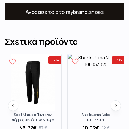
Αγόρασε το
στο mybrand.shoes
Σχετικά προϊόντα
-
14
%
-
17
%
Sport Masters Παντελόνι
Shorts Joma Nobel
Φόρμας με Λάστιχο Μαύρο
100053020
061710M
48.77
€
10.02
€
57
€
12
€