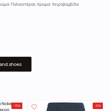
ώμα: Πολυεστέρας:Χρώμα: Χειροβομβίδα
and.shoes
-
13
%
-
6
%