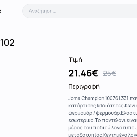
ά
1102
Τιμή
21.46
€
25
€
Περιγραφή
Joma Champion 100761.331 
κατάρτισης krΙδιότητες:Κωνι
φερμουάρ / φερμουάρ.Ελαστικ
εσωτερικό.Το παντελόνι είναι
μέρος του ποδιού λογότυπο J
μεταξοτυπίας.Κεντημένο λογό