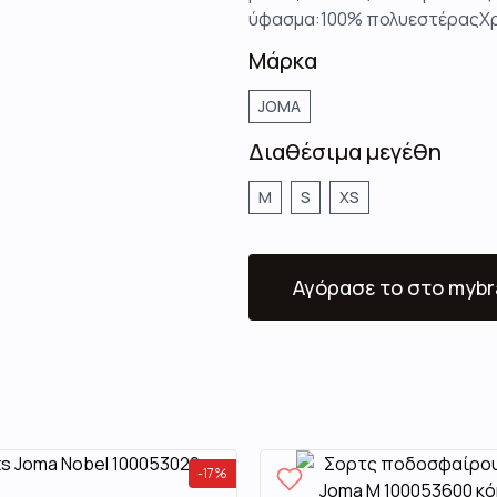
ύφασμα:100% πολυεστέραςΧρ
Μάρκα
JOMA
Διαθέσιμα μεγέθη
M
S
XS
Αγόρασε το
στο mybr
-
17
%