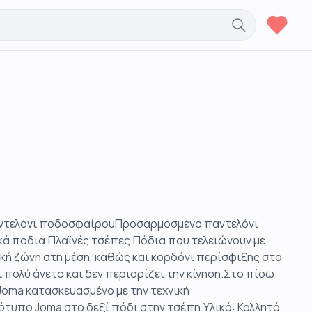
παντελόνι ποδοσφαίρουΠροσαρμοσμένο παντελόνι
κά πόδια.Πλαϊνές τσέπες.Πόδια που τελειώνουν με
ή ζώνη στη μέση, καθώς και κορδόνι περίσφιξης στο
 πολύ άνετο και δεν περιορίζει την κίνηση.Στο πίσω
oma κατασκευασμένο με την τεχνική
τυπο Joma στο δεξί πόδι στην τσέπη.Υλικό: Κολλητό