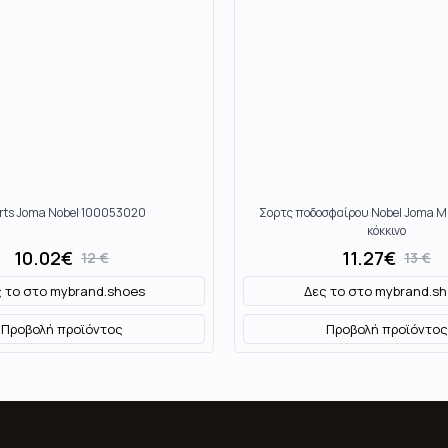
rts Joma Nobel 100053020
Σορτς ποδοσφαίρου Nobel Joma 
κόκκινο
10.02
€
11.27
€
12
€
13
€
 το στο
mybrand.shoes
Δες το στο
mybrand.sh
Προβολή προϊόντος
Προβολή προϊόντος