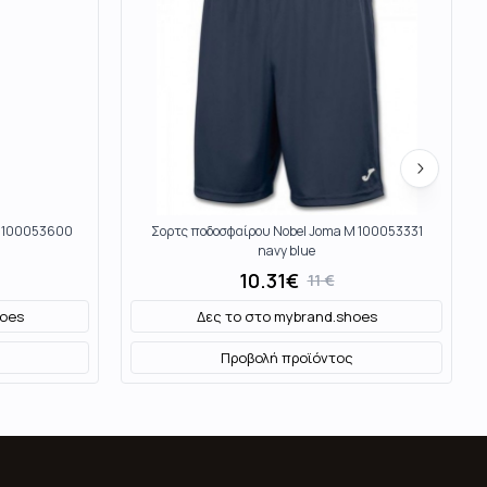
M 100053600
Σορτς ποδοσφαίρου Nobel Joma M 100053331
navy blue
10.31
€
11
€
oes
Δες το στο
mybrand.shoes
Προβολή προϊόντος