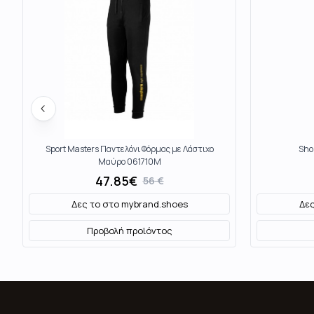
Sport Masters Παντελόνι Φόρμας με Λάστιχο
Sho
Μαύρο 061710M
47.85
€
56
€
Δες το στο
mybrand.shoes
Δες
Προβολή προϊόντος