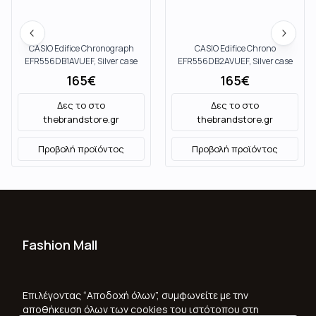
CASIO Edifice Chronograph
CASIO Edifice Chrono
EFR556DB1AVUEF, Silver case
EFR556DB2AVUEF, Silver case
with Stainless Steel Bracelet
with Stainless Steel Bracelet
165
€
165
€
Δες το στο
Δες το στο
thebrandstore.gr
thebrandstore.gr
Προβολή προϊόντος
Προβολή προϊόντος
Fashion Mall
Ποιοι Είμαστε
Όροι Χρήσης & Προϋποθέσεις
Επιλέγοντας “Αποδοχή όλων”, συμφωνείτε με την
αποθήκευση όλων των cookies του ιστότοπου στη
Πολιτική Απορρήτου