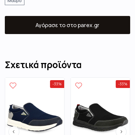
Μαύρο
Αγόρασε το
στο parex.gr
Σχετικά προϊόντα
-
33
%
-
33
%