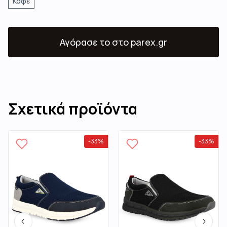
Καφέ
Αγόρασε το
στο parex.gr
Σχετικά προϊόντα
-
33
%
-
33
%