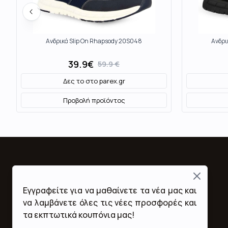
Ανδρικά Slip On Rhapsody 20S048
Ανδρι
39.9
€
59.9
€
Δες το στο
parex.gr
Προβολή προϊόντος
Close
Fashion Mall
Εγγραφείτε για να μαθαίνετε τα νέα μας και
Ποιοι Είμαστε
να λαμβάνετε όλες τις νέες προσφορές και
Όροι Χρήσης & Προϋποθέσεις
τα εκπτωτικά κουπόνια μας!
Πολιτική Απορρήτου