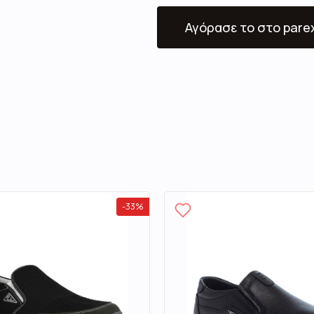
Αγόρασε το
στο pare
-
33
%