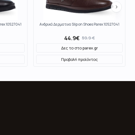
arex 10527041
Ανδρικά Δερματινα Slip on Shoes Parex 10527041
44.9
€
59.9
€
Δες το στο
parex.gr
Προβολή προϊόντος