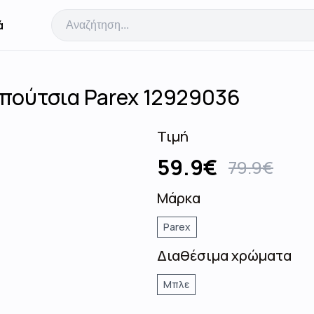
ά
απούτσια Parex 12929036
Τιμή
59.9
€
79.9
€
Μάρκα
Parex
Διαθέσιμα χρώματα
Μπλε