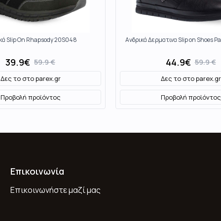
κά Slip On Rhapsody 20S048
Ανδρικά Δερματινα Slip on Shoes P
39.9
€
44.9
€
59.9
€
59.9
€
Δες το στο
parex.gr
Δες το στο
parex.gr
Προβολή προϊόντος
Προβολή προϊόντος
Επικοινωνία
Επικοινωνήστε μαζί μας