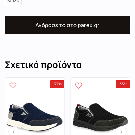
Μπλε
Αγόρασε το
στο parex.gr
Σχετικά προϊόντα
-
33
%
-
33
%