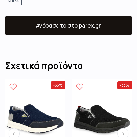
Μπλε
Αγόρασε το
στο parex.gr
Σχετικά προϊόντα
-
33
%
-
33
%