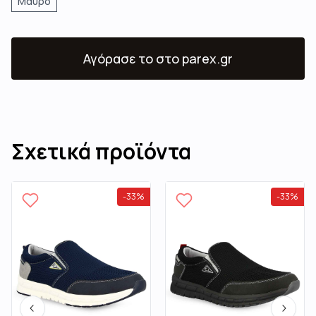
Μαύρο
Αγόρασε το
στο parex.gr
Σχετικά προϊόντα
-
33
%
-
33
%