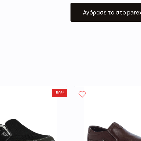
Αγόρασε το
στο pare
-
50
%