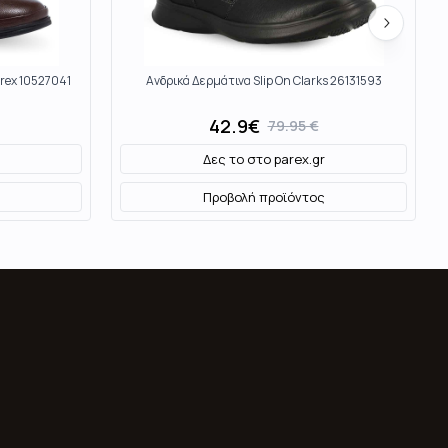
arex 10527041
Ανδρικά Δερμάτινα Slip On Clarks 26131593
42.9
€
79.95
€
Δες το στο
parex.gr
Προβολή προϊόντος