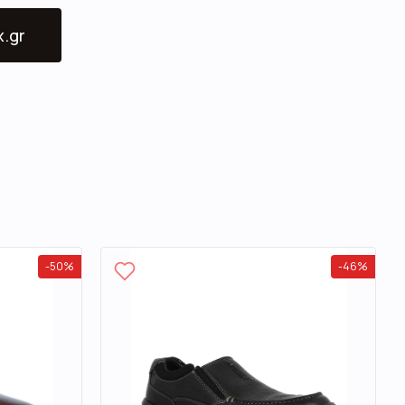
x.gr
-
50
%
-
46
%