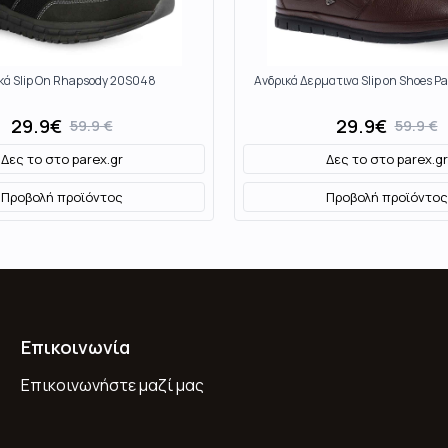
κά Slip On Rhapsody 20S048
Ανδρικά Δερματινα Slip on Shoes P
29.9
€
29.9
€
59.9
€
59.9
€
Δες το στο
parex.gr
Δες το στο
parex.gr
Προβολή προϊόντος
Προβολή προϊόντος
Επικοινωνία
Επικοινωνήστε μαζί μας