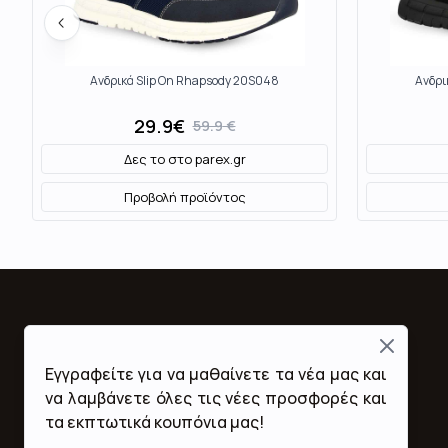
Ανδρικά Slip On Rhapsody 20S048
Ανδρι
29.9
€
59.9
€
Δες το στο
parex.gr
Προβολή προϊόντος
Close
Fashion Mall
Εγγραφείτε για να μαθαίνετε τα νέα μας και
Ποιοι Είμαστε
να λαμβάνετε όλες τις νέες προσφορές και
Όροι Χρήσης & Προϋποθέσεις
τα εκπτωτικά κουπόνια μας!
Πολιτική Απορρήτου