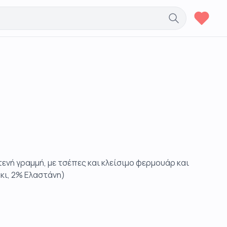
τενή γραμμή, με τσέπες και κλείσιμο φερμουάρ και
κι, 2% Ελαστάνη)