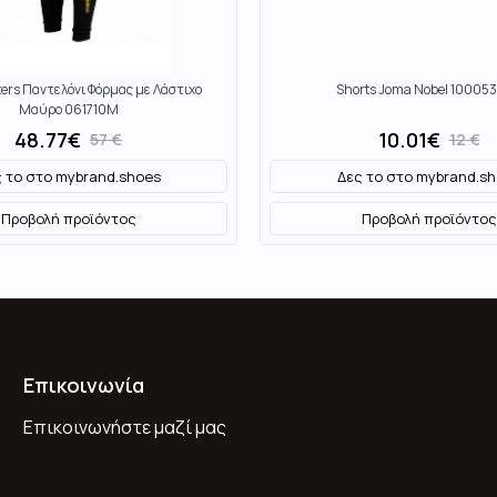
ters Παντελόνι Φόρμας με Λάστιχο
Shorts Joma Nobel 10005
Μαύρο 061710M
48.77
€
10.01
€
57
€
12
€
 το στο
mybrand.shoes
Δες το στο
mybrand.sh
Προβολή προϊόντος
Προβολή προϊόντος
Επικοινωνία
Επικοινωνήστε μαζί μας