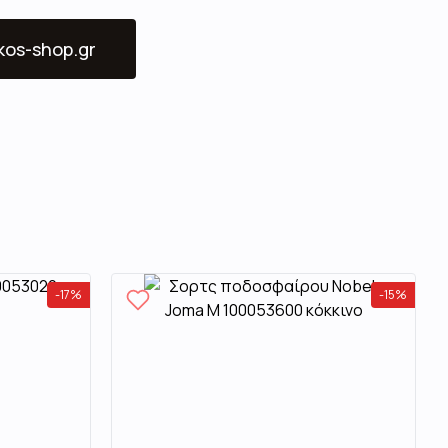
ikos-shop.gr
-
17
%
-
15
%