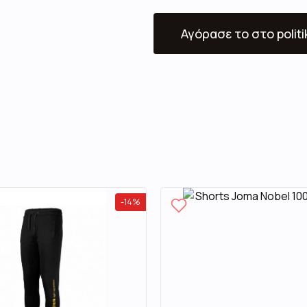
Αγόρασε το
στο polit
-
14
%