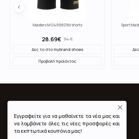
Masters M 0499801M shorts
Sport Mas
28.69
€
34
€
Δες το στο
mybrand.shoes
Δες
Προβολή προϊόντος
Close
Fashion Mall
Εγγραφείτε για να μαθαίνετε τα νέα μας και
Ποιοι Είμαστε
να λαμβάνετε όλες τις νέες προσφορές και
Όροι Χρήσης & Προϋποθέσεις
τα εκπτωτικά κουπόνια μας!
Πολιτική Απορρήτου