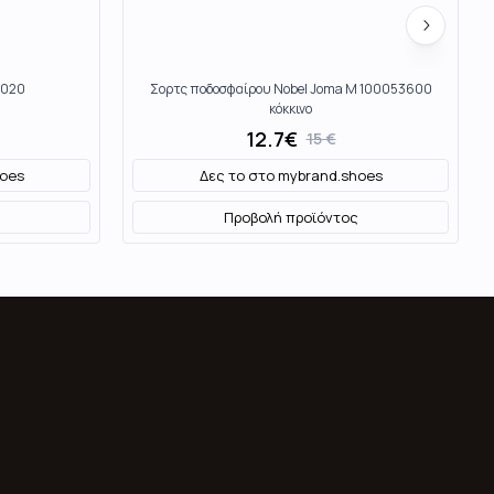
3020
Σορτς ποδοσφαίρου Nobel Joma M 100053600
κόκκινο
12.7
€
15
€
oes
Δες το στο
mybrand.shoes
Προβολή προϊόντος