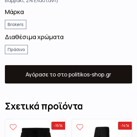
Βαμβάκι, 2% Ελαστάνη)
Μάρκα
Brokers
Διαθέσιμα χρώματα
Πράσινο
Αγόρασε το
στο politikos-shop.gr
Σχετικά προϊόντα
-
16
%
-
14
%