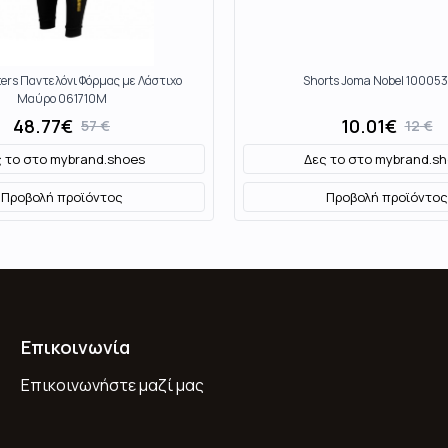
ters Παντελόνι Φόρμας με Λάστιχο
Shorts Joma Nobel 10005
Μαύρο 061710M
48.77
€
10.01
€
57
€
12
€
 το στο
mybrand.shoes
Δες το στο
mybrand.sh
Προβολή προϊόντος
Προβολή προϊόντος
Επικοινωνία
Επικοινωνήστε μαζί μας