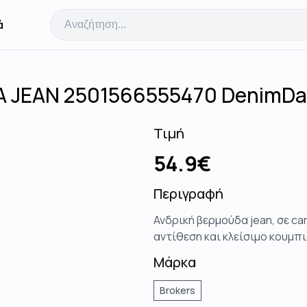
ά
 JEAN 2501566555470 DenimDa
Τιμή
54.9
€
Περιγραφή
Ανδρική βερμούδα jean, σε ca
αντίθεση και κλείσιμο κουμπ
Μάρκα
Brokers