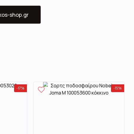
ikos-shop.gr
-
17
%
-
15
%