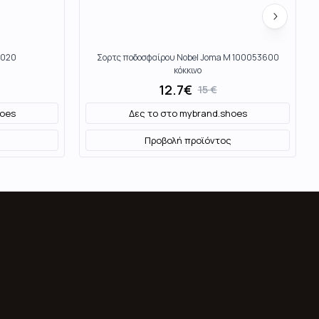
3020
Σορτς ποδοσφαίρου Nobel Joma M 100053600
κόκκινο
12.7
€
15
€
oes
Δες το στο
mybrand.shoes
Προβολή προϊόντος