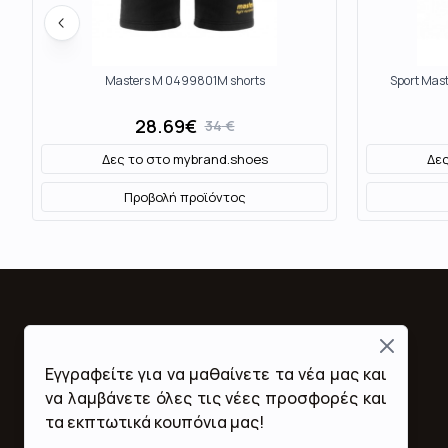
Masters M 0499801M shorts
Sport Mas
28.69
€
34
€
Δες το στο
mybrand.shoes
Δες
Προβολή προϊόντος
Close
Fashion Mall
Εγγραφείτε για να μαθαίνετε τα νέα μας και
Ποιοι Είμαστε
να λαμβάνετε όλες τις νέες προσφορές και
Όροι Χρήσης & Προϋποθέσεις
τα εκπτωτικά κουπόνια μας!
Πολιτική Απορρήτου