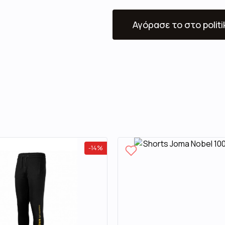
Αγόρασε το
στο polit
-
14
%