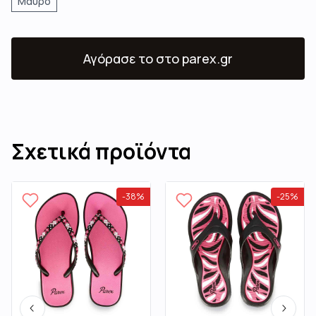
Μαύρο
Αγόρασε το
στο parex.gr
Σχετικά προϊόντα
-
38
%
-
25
%