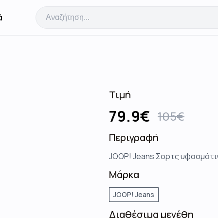
ά
Τιμή
79.9
€
105
€
Περιγραφή
JOOP! Jeans Σορτς υφασμάτιν
Μάρκα
JOOP! Jeans
Διαθέσιμα μεγέθη