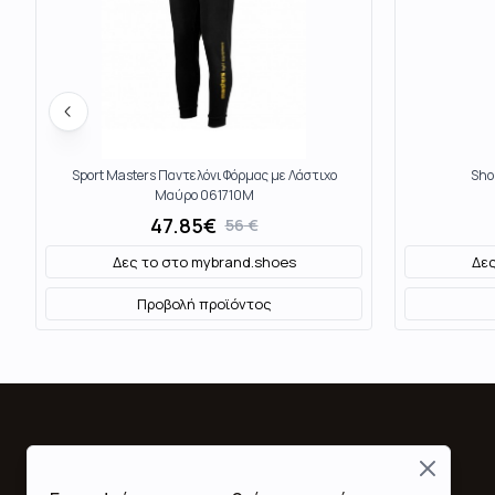
Sport Masters Παντελόνι Φόρμας με Λάστιχο
Sho
Μαύρο 061710M
47.85
€
56
€
Δες το στο
mybrand.shoes
Δες
Προβολή προϊόντος
Close
Fashion Mall