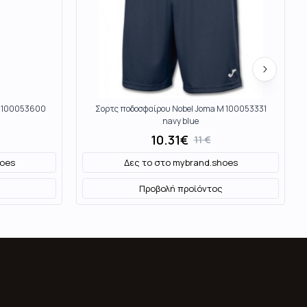
M 100053600
Σορτς ποδοσφαίρου Nobel Joma M 100053331
navy blue
10.31
€
11
€
oes
Δες το στο
mybrand.shoes
Προβολή προϊόντος