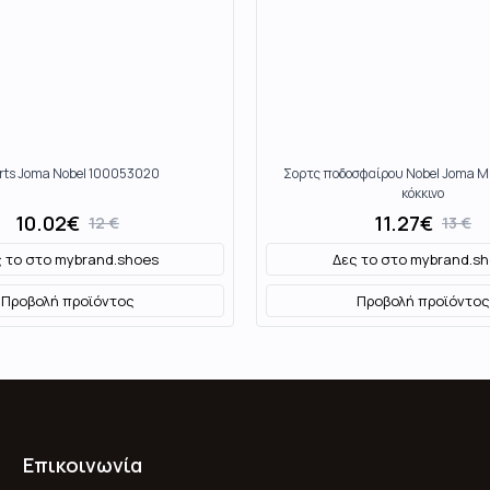
rts Joma Nobel 100053020
Σορτς ποδοσφαίρου Nobel Joma 
κόκκινο
10.02
€
11.27
€
12
€
13
€
 το στο
mybrand.shoes
Δες το στο
mybrand.sh
Προβολή προϊόντος
Προβολή προϊόντος
Επικοινωνία