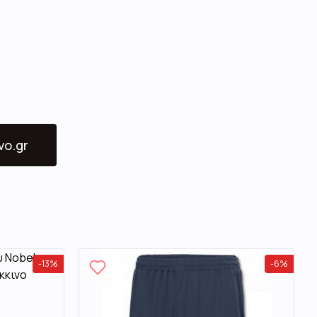
vo.gr
-
13
%
-
6
%