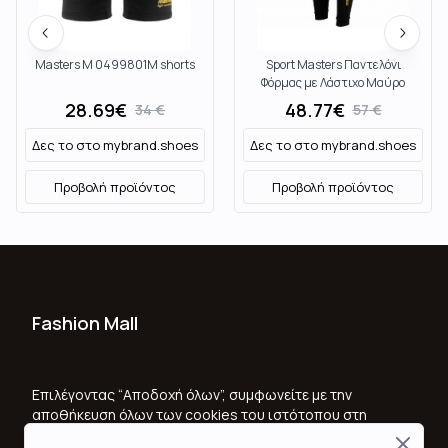
Masters M 0499801M shorts
Sport Masters Παντελόνι
Φόρμας με Λάστιχο Μαύρο
061710M
28.69
€
48.77
€
34
€
57
€
Δες το στο
mybrand.shoes
Δες το στο
mybrand.shoes
Προβολή προϊόντος
Προβολή προϊόντος
Fashion Mall
Ποιοι Είμαστε
Όροι Χρήσης & Προϋποθέσεις
Επιλέγοντας “Αποδοχή όλων”, συμφωνείτε με την
αποθήκευση όλων των cookies του ιστότοπου στη
Πολιτική Απορρήτου
συσκευή σας, για τη βελτίωση της πλοήγησης στον
Close