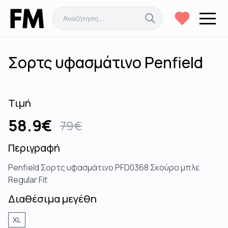
Σορτς υφασμάτινο Penfield
Τιμή
58.9
€
79
€
Περιγραφή
Penfield Σορτς υφασμάτινο PFD0368 Σκούρο μπλε
Regular Fit
Διαθέσιμα μεγέθη
XL